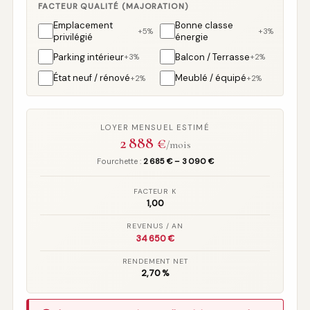
FACTEUR QUALITÉ (MAJORATION)
Emplacement
Bonne classe
+5%
+3%
privilégié
énergie
Parking intérieur
Balcon / Terrasse
+3%
+2%
État neuf / rénové
Meublé / équipé
+2%
+2%
LOYER MENSUEL ESTIMÉ
2 888
€
/mois
Fourchette :
2 685 € – 3 090 €
FACTEUR K
1,00
REVENUS / AN
34 650 €
RENDEMENT NET
2,70 %