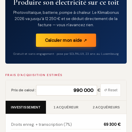
Produire son électricité sur ce toit
Photovoltaïque, batterie, pompe à chaleur. Le Klimabonus
2026 va jusqu'à 12 250 € et se déduit directement de la
facture — vous n'avancez rien.
Calculer mon aide ↗
Gratuit et sans engagement · pose par SOLPALUX, 23 ans au Luxembourg
FRAIS D'ACQUISITION ESTIMÉS
€
Prix de calcul :
↺ Reset
INVESTISSEMENT
1 ACQUÉREUR
2 ACQUÉREURS
Droits enreg. + transcription (7%)
69 300 €