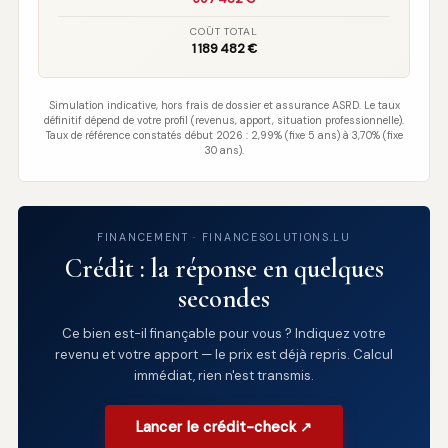
COÛT TOTAL
1 189 482 €
Simulation indicative, hors frais de dossier et assurance ASRD. Le taux
définitif dépend de votre profil (revenus, apport, situation professionnelle).
Taux de référence constatés début 2026 : 2,99% (fixe 5 ans) à 3,70% (fixe
30 ans).
FINANCEMENT · FINANCESOLUTIONS.LU
Crédit : la réponse en quelques
secondes
Ce bien est-il finançable pour vous ? Indiquez votre
revenu et votre apport — le prix est déjà repris. Calcul
immédiat, rien n'est transmis.
Lancer le crédit-check ↗