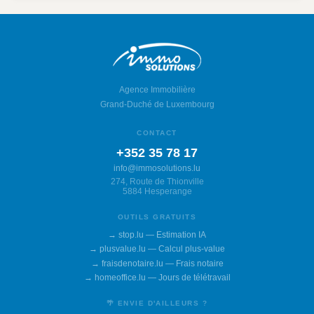
Agence Immobilière
Grand-Duché de Luxembourg
CONTACT
+352 35 78 17
info@immosolutions.lu
274, Route de Thionville
5884 Hesperange
OUTILS GRATUITS
→ stop.lu — Estimation IA
→ plusvalue.lu — Calcul plus-value
→ fraisdenotaire.lu — Frais notaire
→ homeoffice.lu — Jours de télétravail
🌴 ENVIE D'AILLEURS ?