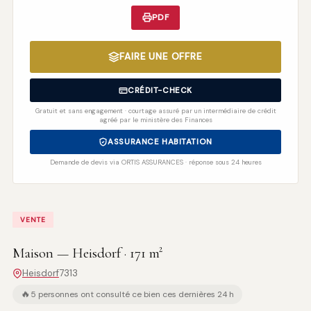
PDF
FAIRE UNE OFFRE
CRÉDIT-CHECK
Gratuit et sans engagement · courtage assuré par un intermédiaire de crédit
agréé par le ministère des Finances
ASSURANCE HABITATION
Demande de devis via ORTIS ASSURANCES · réponse sous 24 heures
VENTE
Maison — Heisdorf · 171 m²
Heisdorf
7313
🔥
5 personnes ont consulté ce bien ces dernières 24 h