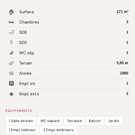
🏠
Surface
2
171 m
🛏
Chambres
3
🛁
SDB
1
🚿
SDD
1
🚽
WC sép.
1
🌿
Terrain
5,95 ar
📅
Année
1980
🅿️
Empl. int.
1
◆
Empl. ext.s
2
ÉQUIPEMENTS
1 Salle de bain
WC séparé
Terrasse
Balcon
Jardin
1 Empl. intérieur
2 Empl. extérieurs