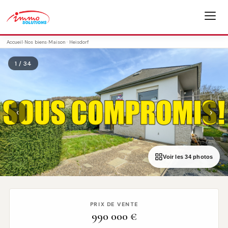
Accueil
›
Nos biens
›
Maison · Heisdorf
1 / 34
‹
›
Voir les 34 photos
PRIX DE VENTE
990 000 €