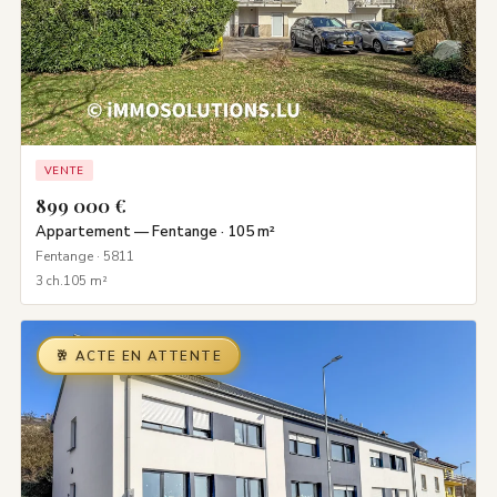
VENTE
899 000 €
Appartement — Fentange · 105 m²
Fentange · 5811
3 ch.
105 m²
🥂 ACTE EN ATTENTE