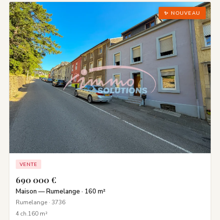
✨ NOUVEAU
VENTE
690 000 €
Maison — Rumelange · 160 m²
Rumelange · 3736
4 ch.
160 m²