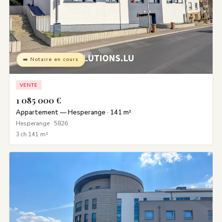
✒️ Notaire en cours
VENTE
1 085 000 €
Appartement — Hesperange · 141 m²
Hesperange · 5826
3 ch.
141 m²