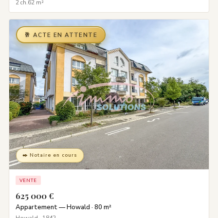
2 ch.
62 m²
🥂 ACTE EN ATTENTE
✒️ Notaire en cours
VENTE
625 000 €
Appartement — Howald · 80 m²