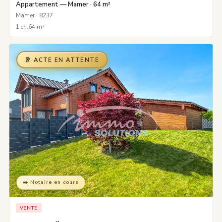
Appartement — Mamer · 64 m²
Mamer · 8237
1 ch.
64 m²
🥂 ACTE EN ATTENTE
✒️ Notaire en cours
VENTE