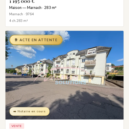
1 195 000 €
Maison — Marnach · 283 m²
Marnach · 9764
4 ch.
283 m²
🥂 ACTE EN ATTENTE
✒️ Notaire en cours
VENTE