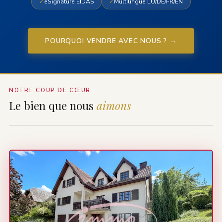
✓
eSignature EIDAS
✓
Multilingue LU/DE/FR/EN
POURQUOI VENDRE AVEC NOUS ? →
NOTRE COUP DE CŒUR
Le bien que nous
aimons