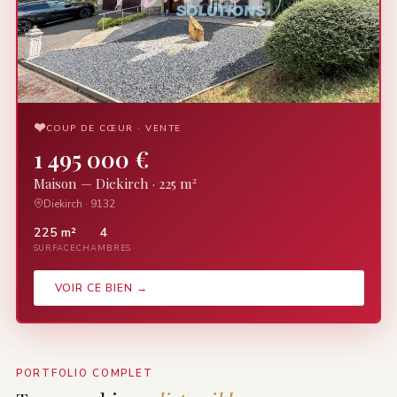
❤
COUP DE CŒUR · VENTE
1 495 000 €
Maison — Diekirch · 225 m²
Diekirch · 9132
225 m²
4
SURFACE
CHAMBRES
VOIR CE BIEN →
PORTFOLIO COMPLET