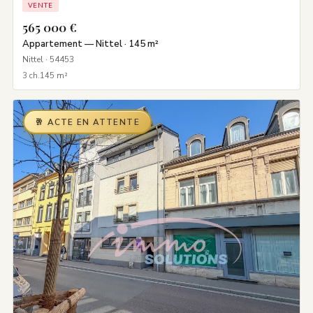
VENTE
565 000 €
Appartement — Nittel · 145 m²
Nittel · 54453
3 ch.
145 m²
🥂 ACTE EN ATTENTE