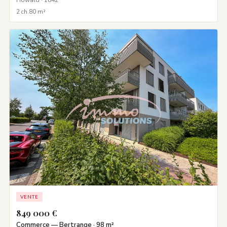
Howald · 1842
2 ch.
80 m²
VENTE
849 000 €
Commerce — Bertrange · 98 m²