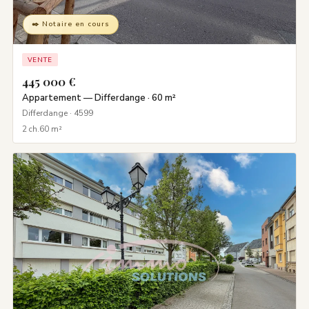
✒️ Notaire en cours
VENTE
445 000 €
Appartement — Differdange · 60 m²
Differdange · 4599
2 ch.
60 m²