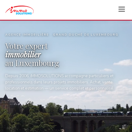
AGENCE IMMOBILIÈRE · GRAND-DUCHÉ DE LUXEMBOURG
Votre expert
immobilier
au Luxembourg
Depuis 2006, iMMOSOLUTIONS accompagne particuliers et
professionnels dans leurs projets immobiliers. Achat, vente,
location et estimation — un service complet et personnalisé.