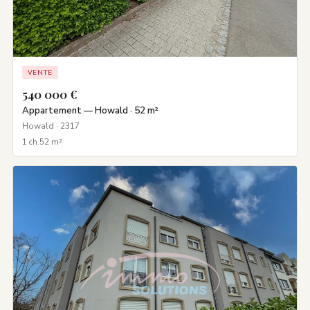
VENTE
540 000 €
Appartement — Howald · 52 m²
Howald · 2317
1 ch.
52 m²