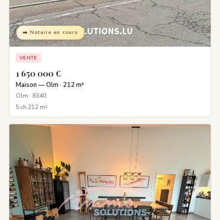
✒️ Notaire en cours
VENTE
1 650 000 €
Maison — Olm · 212 m²
Olm · 8340
5 ch.
212 m²