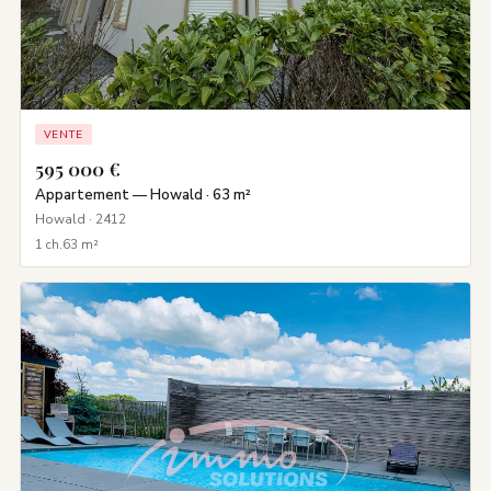
VENTE
595 000 €
Appartement — Howald · 63 m²
Howald · 2412
1 ch.
63 m²