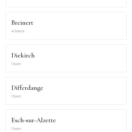
Breinert
4 biens
Diekirch
1 bien
Differdange
1 bien
Esch-sur-Alzette
1 bien