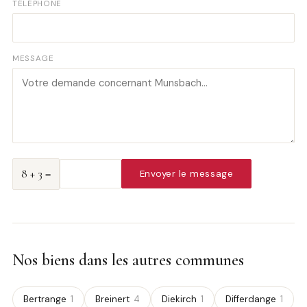
TÉLÉPHONE
MESSAGE
8 + 3 =
Envoyer le message
Nos biens dans les autres communes
Bertrange
1
Breinert
4
Diekirch
1
Differdange
1