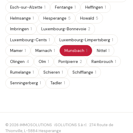
Esch-sur-Alzette
1
Fentange
1
Heffingen
1
Helmsange
1
Hesperange
5
Howald
5
Imbringen
1
Luxembourg-Bonnevoie
2
Luxembourg-Cents
1
Luxembourg-Limpertsberg
1
Mamer
1
Marnach
1
Munsbach
1
Nittel
1
Olingen
4
Olm
1
Pontpierre
2
Rambrouch
1
Rumelange
1
Schieren
1
Schifflange
1
Senningerberg
1
Tadler
1
© 2026 iMMOSOLUTIONS · iSOLUTIONS S.à r.l. · 274 Route de
Thionville, L-5884 Hesperange