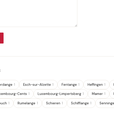
s
ferdange
1
Esch-sur-Alzette
1
Fentange
1
Heffingen
1
xembourg-Cents
1
Luxembourg-Limpertsberg
1
Mamer
1
ouch
1
Rumelange
1
Schieren
1
Schifflange
1
Senning