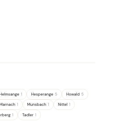
Helmsange
1
Hesperange
5
Howald
5
Marnach
1
Munsbach
1
Nittel
1
erberg
1
Tadler
1