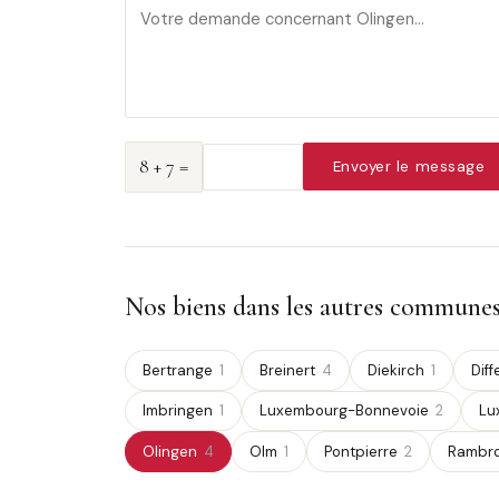
8 + 7 =
Envoyer le message
Nos biens dans les autres commune
Bertrange
1
Breinert
4
Diekirch
1
Dif
Imbringen
1
Luxembourg-Bonnevoie
2
Lu
Olingen
4
Olm
1
Pontpierre
2
Rambr