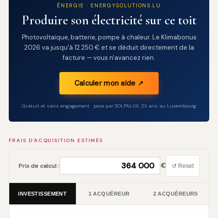
ÉNERGIE · ENERGYSOLUTIONS.LU
Produire son électricité sur ce toit
Photovoltaïque, batterie, pompe à chaleur. Le Klimabonus
2026 va jusqu'à 12 250 € et se déduit directement de la
facture — vous n'avancez rien.
Calculer mon aide ↗
Gratuit et sans engagement · pose par SOLPALUX, 23 ans au Luxembourg
FRAIS D'ACQUISITION ESTIMÉS
€
Prix de calcul :
↺ Reset
INVESTISSEMENT
1 ACQUÉREUR
2 ACQUÉREURS