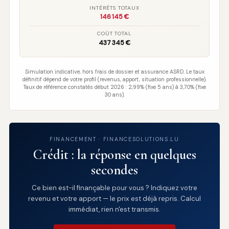
INTÉRÊTS TOTAUX
146 145 €
COÛT TOTAL
437 345 €
Simulation indicative, hors frais de dossier et assurance ASRD. Le taux
définitif dépend de votre profil (revenus, apport, situation professionnelle).
Taux de référence constatés début 2026 : 2,99% (fixe 5 ans) à 3,70% (fixe
30 ans).
FINANCEMENT · FINANCESOLUTIONS.LU
Crédit : la réponse en quelques
secondes
Ce bien est-il finançable pour vous ? Indiquez votre
revenu et votre apport — le prix est déjà repris. Calcul
immédiat, rien n'est transmis.