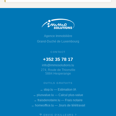
Agence Immobilière
Grand-Duché de Luxembourg
CONTACT
+352 35 78 17
info@immosolutions.lu
274, Route de Thionville
5884 Hesperange
OUTILS GRATUITS
→ stop.lu — Estimation IA
→ plusvalue.lu — Calcul plus-value
→ fraisdenotaire.lu — Frais notaire
→ homeoffice.lu — Jours de télétravail
🌴 ENVIE D'AILLEURS ?