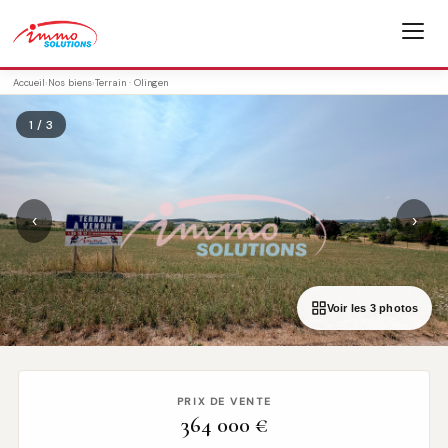
Accueil
›
Nos biens
›
Terrain · Olingen
1 / 3
‹
›
Voir les 3 photos
PRIX DE VENTE
364 000 €