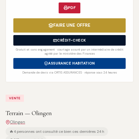
PDF
FAIRE UNE OFFRE
CRÉDIT-CHECK
Gratuit et sans engagement · courtage assuré par un intermédiaire de crédit
agréé par le ministère des Finances
ASSURANCE HABITATION
Demande de devis via ORTIS ASSURANCES · réponse sous 24 heures
VENTE
Terrain — Olingen
Olingen
🔥
4 personnes ont consulté ce bien ces dernières 24 h