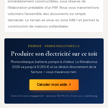
immédiatement constructibles, sous réserve de
l'élaboration préalable d'un PAP. Nous vous transmettons
volontiers l'ensemble des documents sur simple
demande. Le terrain se situe en zone HAB 1 et permet la
construction de maisons unifamiliales.
ÉNERGIE · ENERGYSOLUTIONS.LU
Produire son électricité sur ce toit
Photovoltaïque, batterie, pompe à chaleur. Le Klimabonus
2026 va jusqu'à 12 250 € et se déduit directement de la
facture — vous n'avancez rien.
Calculer mon aide ↗
Gratuit et sans engagement · pose par SOLPALUX, 23 ans au Luxembourg