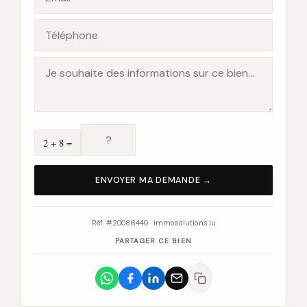
2 + 8 =
ENVOYER MA DEMANDE →
Réf. #20086440 · immosolutions.lu
PARTAGER CE BIEN