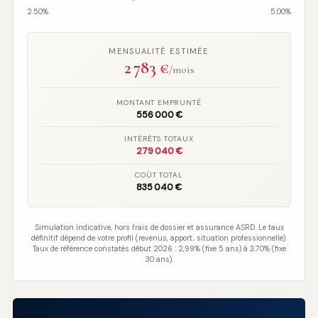
2.50%
5.00%
MENSUALITÉ ESTIMÉE
2 783
€
/mois
MONTANT EMPRUNTÉ
556 000 €
INTÉRÊTS TOTAUX
279 040 €
COÛT TOTAL
835 040 €
Simulation indicative, hors frais de dossier et assurance ASRD. Le taux
définitif dépend de votre profil (revenus, apport, situation professionnelle).
Taux de référence constatés début 2026 : 2,99% (fixe 5 ans) à 3,70% (fixe
30 ans).