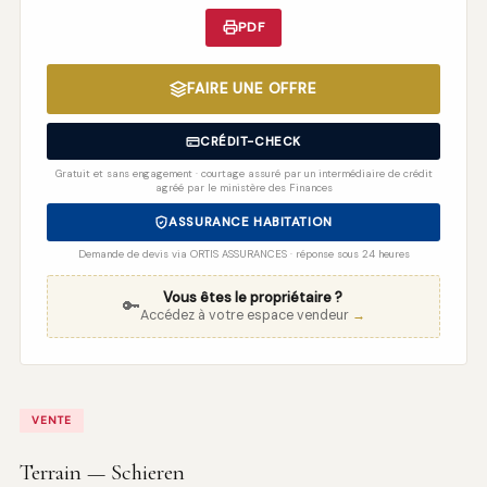
PDF
FAIRE UNE OFFRE
CRÉDIT-CHECK
Gratuit et sans engagement · courtage assuré par un intermédiaire de crédit
agréé par le ministère des Finances
ASSURANCE HABITATION
Demande de devis via ORTIS ASSURANCES · réponse sous 24 heures
Vous êtes le propriétaire ?
🔑
Accédez à votre espace vendeur
→
VENTE
Terrain — Schieren