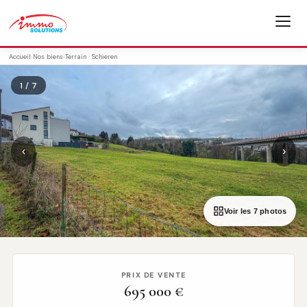
Accueil
›
Nos biens
›
Terrain · Schieren
1 / 7
‹
›
Voir les 7 photos
PRIX DE VENTE
695 000 €