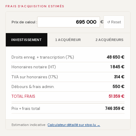
FRAIS D'ACQUISITION ESTIMÉS
€
Prix de calcul :
↺ Reset
INVESTISSEMENT
1 ACQUÉREUR
2 ACQUÉREURS
Droits enreg. + transcription (7%)
48 650 €
Honoraires notaire (HT)
1 845 €
TVA sur honoraires (17%)
314 €
Débours & frais admin.
550 €
TOTAL FRAIS
51 359 €
Prix + frais total
746 359 €
Estimation indicative ·
Calculateur détaillé sur stop.lu →