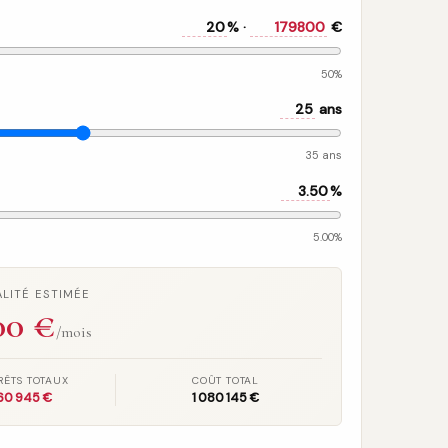
% ·
€
50%
ans
35 ans
%
5.00%
LITÉ ESTIMÉE
00
€
/mois
RÊTS TOTAUX
COÛT TOTAL
60 945 €
1 080 145 €