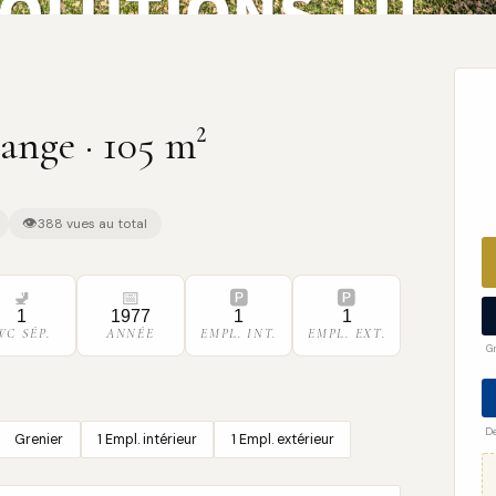
nge · 105 m²
👁
388 vues au total
🚽
📅
🅿️
🅿️
1
1977
1
1
WC SÉP.
ANNÉE
EMPL. INT.
EMPL. EXT.
G
De
Grenier
1 Empl. intérieur
1 Empl. extérieur