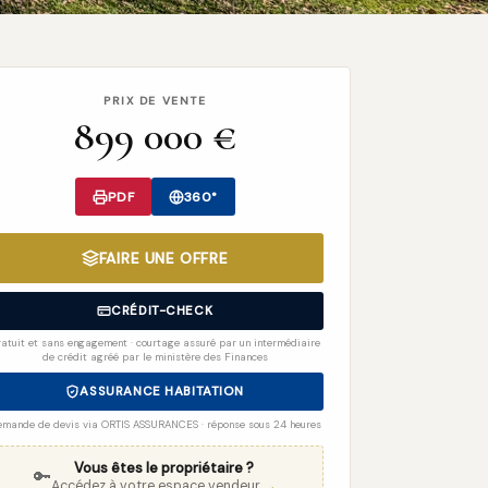
PRIX DE VENTE
899 000 €
PDF
360°
FAIRE UNE OFFRE
CRÉDIT-CHECK
ratuit et sans engagement · courtage assuré par un intermédiaire
de crédit agréé par le ministère des Finances
ASSURANCE HABITATION
mande de devis via ORTIS ASSURANCES · réponse sous 24 heures
Vous êtes le propriétaire ?
🔑
Accédez à votre espace vendeur
→