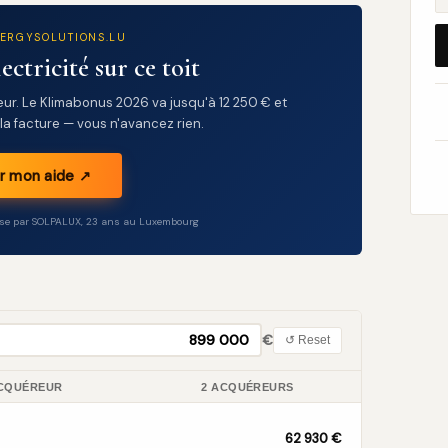
NERGYSOLUTIONS.LU
ectricité sur ce toit
eur. Le Klimabonus 2026 va jusqu'à 12 250 € et
la facture — vous n'avancez rien.
er mon aide ↗
ose par SOLPALUX, 23 ans au Luxembourg
€
↺ Reset
ACQUÉREUR
2 ACQUÉREURS
62 930 €