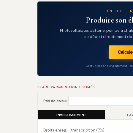
ÉNERGIE · E
Produire son él
Photovoltaïque, batterie, pompe à chal
se déduit directement de 
Calcul
Gratuit et sans engagement · p
FRAIS D'ACQUISITION ESTIMÉS
Prix de calcul :
INVESTISSEMENT
1 
Droits enreg. + transcription (7%)