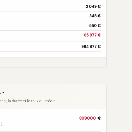
2 049 €
348 €
550 €
65 877 €
964 877 €
 ?
l, la durée et le taux du crédit.
€
…)