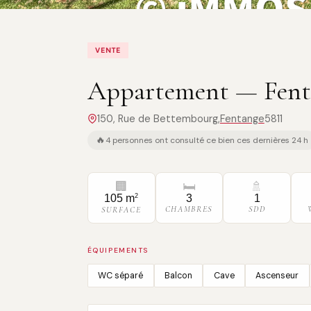
VENTE
Appartement — Fenta
150, Rue de Bettembourg,
Fentange
5811
🔥
4 personnes ont consulté ce bien ces dernières 24 h
🏢
🛏
🚿
2
3
1
105 m
CHAMBRES
SDD
SURFACE
ÉQUIPEMENTS
WC séparé
Balcon
Cave
Ascenseur