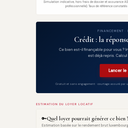
Simulation indicative, hors frais de dossier et assurance ASR
professionnelle). Taux de référence constatés
FINANCEMENT ·
Crédit : la répons
Ce bien est-il finançable pour vous ? I
est déjà repris. Calcul
Lancer le
Gratuit et sans engagement · courtage assuré par un
ESTIMATION DU LOYER LOCATIF
Quel loyer pourrait générer ce bien 
🔑
Estimation basée sur le rendement brut luxembourge