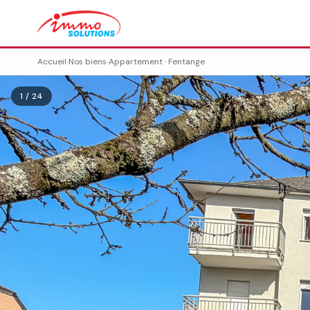
Accueil
›
Nos biens
›
Appartement · Fentange
1 / 24