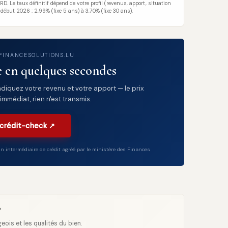
D. Le taux définitif dépend de votre profil (revenus, apport, situation
 début 2026 : 2,99% (fixe 5 ans) à 3,70% (fixe 30 ans).
 FINANCESOLUTIONS.LU
e en quelques secondes
ndiquez votre revenu et votre apport — le prix
 immédiat, rien n'est transmis.
 crédit-check ↗
 intermédiaire de crédit agréé par le ministère des Finances
?
ois et les qualités du bien.