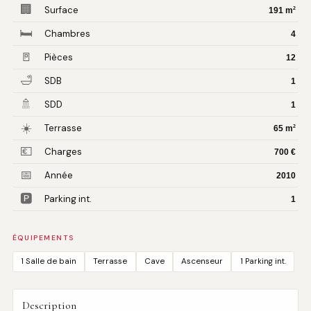
🏢
Surface
2
191 m
🛏
Chambres
4
🚪
Pièces
12
🛁
SDB
1
🚿
SDD
1
☀️
Terrasse
2
65 m
💶
Charges
700 €
📅
Année
2010
🅿️
Parking int.
1
ÉQUIPEMENTS
1 Salle de bain
Terrasse
Cave
Ascenseur
1 Parking int.
Description