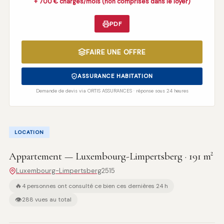
+ 700 € charges/mois (non comprises dans le loyer)
PDF
FAIRE UNE OFFRE
ASSURANCE HABITATION
Demande de devis via ORTIS ASSURANCES · réponse sous 24 heures
LOCATION
Appartement — Luxembourg-Limpertsberg · 191 m²
Luxembourg-Limpertsberg
2515
🔥
4 personnes ont consulté ce bien ces dernières 24 h
👁
288 vues au total