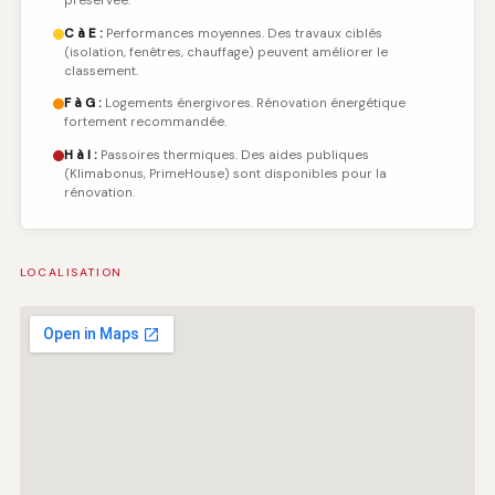
préservée.
C à E :
Performances moyennes. Des travaux ciblés
(isolation, fenêtres, chauffage) peuvent améliorer le
classement.
F à G :
Logements énergivores. Rénovation énergétique
fortement recommandée.
H à I :
Passoires thermiques. Des aides publiques
(Klimabonus, PrimeHouse) sont disponibles pour la
rénovation.
LOCALISATION