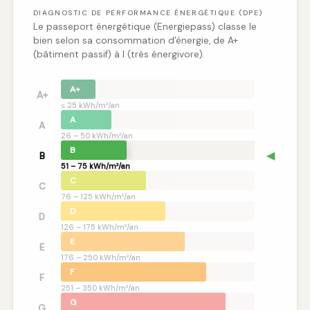
DIAGNOSTIC DE PERFORMANCE ÉNERGÉTIQUE (DPE)
Le passeport énergétique (Energiepass) classe le
bien selon sa consommation d'énergie, de A+
(bâtiment passif) à I (très énergivore).
A+
A+
≤ 25 kWh/m²/an
A
A
26 – 50 kWh/m²/an
B
◀
B
51 – 75 kWh/m²/an
C
C
76 – 125 kWh/m²/an
D
D
126 – 175 kWh/m²/an
E
E
176 – 250 kWh/m²/an
F
F
251 – 350 kWh/m²/an
G
G