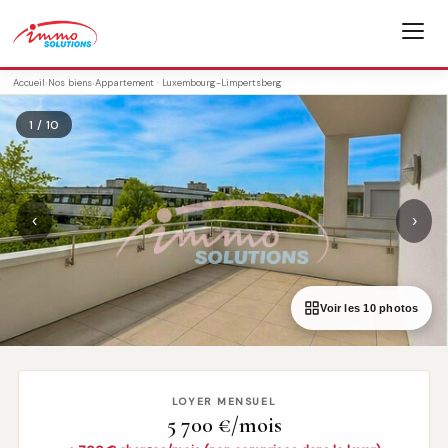
Accueil
›
Nos biens
›
Appartement · Luxembourg-Limpertsberg
1 / 10
‹
›
Voir les 10 photos
LOYER MENSUEL
5 700 €/mois