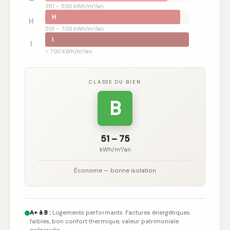
351 – 500 kWh/m²/an
H
H
501 – 700 kWh/m²/an
I
I
> 700 kWh/m²/an
CLASSE DU BIEN
B
51 – 75
kWh/m²/an
Économe — bonne isolation
A+ à B :
Logements performants. Factures énergétiques
faibles, bon confort thermique, valeur patrimoniale