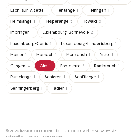
Esch-sur-Alzette
1
Fentange
1
Heffingen
1
Helmsange
1
Hesperange
5
Howald
5
Imbringen
1
Luxembourg-Bonnevoie
2
Luxembourg-Cents
1
Luxembourg-Limpertsberg
1
Mamer
1
Marnach
1
Munsbach
1
Nittel
1
Olingen
4
Olm
1
Pontpierre
2
Rambrouch
1
Rumelange
1
Schieren
1
Schifflange
1
Senningerberg
1
Tadler
1
© 2026 iMMOSOLUTIONS · iSOLUTIONS S.à r.l. · 274 Route de