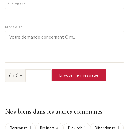
TÉLÉPHONE
MESSAGE
6 + 6 =
Envoyer le message
Nos biens dans les autres communes
Bertrange
1
Breinert
4
Diekirch
1
Differdange
1